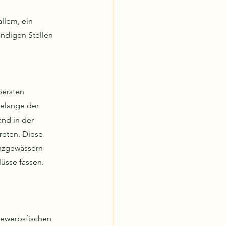
llem, ein 
ndigen Stellen 
ersten 
Belange der 
nd in der 
eten. Diese 
nzgewässern 
üsse fassen.
bewerbsfischen 