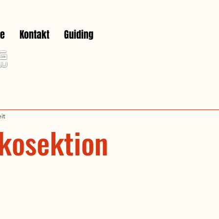
he
Kontakt
Guiding
it
kosektion