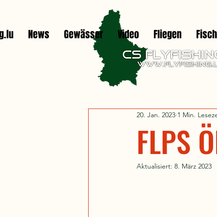
g.lu
News
Gewässer
Video
Fliegen
Fisc
20. Jan. 2023
1 Min. Leseze
FLPS Ö
Aktualisiert:
8. März 2023