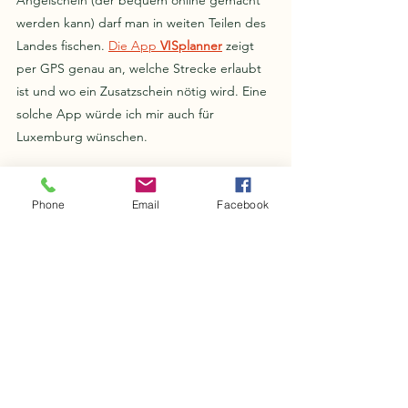
Angelschein (der bequem online gemacht 
werden kann) darf man in weiten Teilen des 
Landes fischen. 
Die App 
VISplanner
 zeigt 
per GPS genau an, welche Strecke erlaubt 
ist und wo ein Zusatzschein nötig wird. Eine 
solche App würde ich mir auch für 
Luxemburg wünschen.
Phone
Email
Facebook
Mit 86, der zeitgrösste Fang der Woche
Fangbilanz und Fazit
In dreieinhalb Tagen landeten wir 